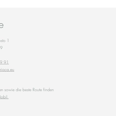
e
osto 1
109
9 91
rioca.eu
nen sowie die beste Route finden
obil
.