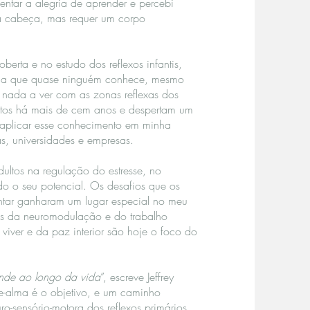
entar a alegria de aprender e percebi
a cabeça, mas requer um corpo
berta e no estudo dos reflexos infantis,
rma que quase ninguém conhece, mesmo
 nada a ver com as zonas reflexas dos
itos há mais de cem anos e despertam um
i aplicar esse conhecimento em minha
, universidades e empresas.
ultos na regulação do estresse, no
do o seu potencial. Os desafios que os
entar ganharam um lugar especial no meu
és da neuromodulação e do trabalho
viver e da paz interior são hoje o foco do
nde ao longo da vida
”, escreve Jeffrey
te-alma é o objetivo, e um caminho
o-sensório-motora dos reflexos primários.