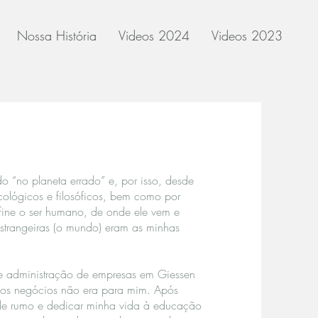
Nossa História
Videos 2024
Videos 2023
do “no planeta errado” e, por isso, desde
cológicos e filosóficos, bem como por
fine o ser humano, de onde ele vem e
estrangeiras (o mundo) eram as minhas
s e administração de empresas em Giessen
dos negócios não era para mim. Após
r de rumo e dedicar minha vida à educação