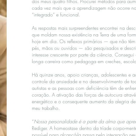
dos meus quatro filhos. Procurei métodos para aum
cada vez mais que a aprendizagem não ocorre n
“integrado” e funcional.
As respostas mais surpreendentes encontrei na desco
que moldam nossa existência na Terra de uma fo
hoje em dia. Os reflexos primários — que não têm
pés, mãos ou ouvidos — são pesquisados e descr
interesse crescente por parte da ciência. Consegu
longa carreira como pedagoga em creches, escolas
Há quinze anos, apoio crianças, adolescentes e ad
controle da ansiedade e no desenvolvimento de to
autistas e as pessoas com deficiência têm de enfr
coração. A ativação das forças de autocura atrav
energético e o consequente aumento da alegria de 
meu trabalho.
“
Nossa personalidade é a parte da alma que apre
Rediger. A homeostase dentro da tríade corpo-men
possível para alcançá-la passa pela integração neur